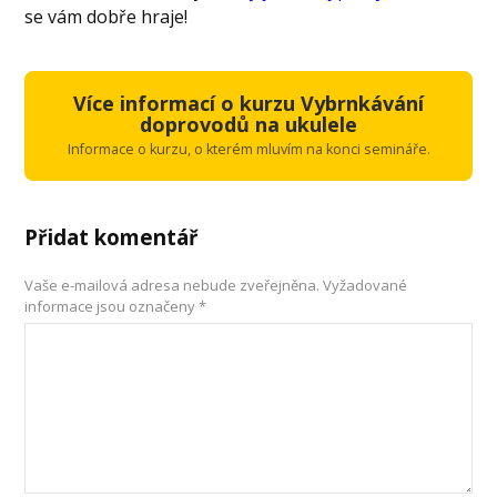
se vám dobře hraje!
Více informací o kurzu Vybrnkávání
doprovodů na ukulele
Informace o kurzu, o kterém mluvím na konci semináře.
Přidat komentář
Vaše e-mailová adresa nebude zveřejněna.
Vyžadované
informace jsou označeny
*