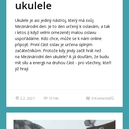
ukulele
Ukulele je asi jediný nástroj, který má svůj
Mezinárodní den. Je to den určený k oslavám, a tak
i letos (i když velmi omezeně) malou oslavu
uspořádáme. Kdo chce, může se k nám online
připojit. První část oslav je určena úplným
začátečníkům. Protože kdy jindy začít hrát než
na Mezinárodní den ukulele? A já doufám, že budu
mít sílu a energii na druhou část - pro všechny, kteří
již hrají.
2.2. 2021
1514x
0
Komentářů