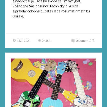
a nacvičit si je. Byla by škoda se jim vyhýbat.
Rozhodně Vás posunou technicky o kus dál
a pravděpodobně budete i lépe rozumět hmatníku
ukulele.
13.1. 2021
2435x
0
Komentářů