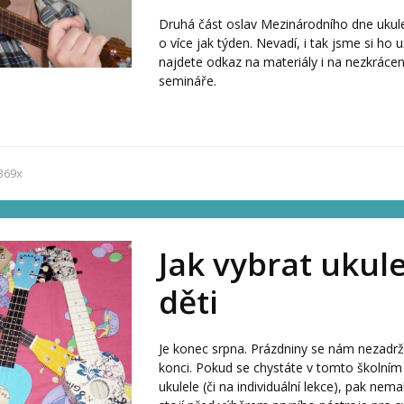
Druhá část oslav Mezinárodního dne ukul
o více jak týden. Nevadí, i tak jsme si ho už
najdete odkaz na materiály i na nezkrác
semináře.
369x
Jak vybrat ukul
děti
Je konec srpna. Prázdniny se nám nezadrži
konci. Pokud se chystáte v tomto školním
ukulele (či na individuální lekce), pak nema