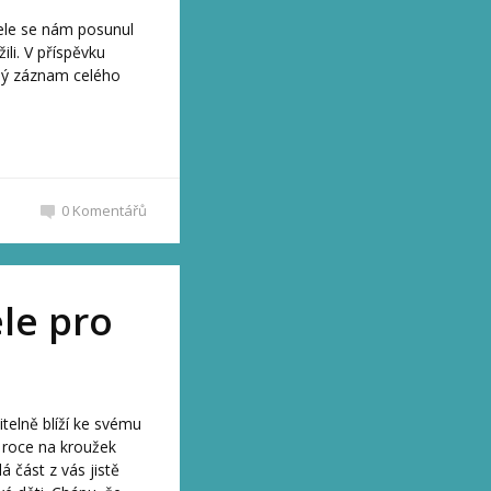
ele se nám posunul
ili. V příspěvku
ený záznam celého
0
Komentářů
ele pro
telně blíží ke svému
 roce na kroužek
lá část z vás jistě