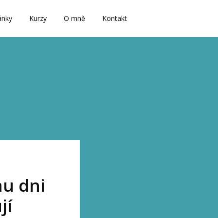
ánky
Kurzy
O mně
Kontakt
u dni
jí