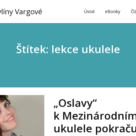
vlíny Vargové
Úvod
eBooky
Čl
Štítek: lekce ukulele
„Oslavy“
k Mezinárodním
ukulele pokraču