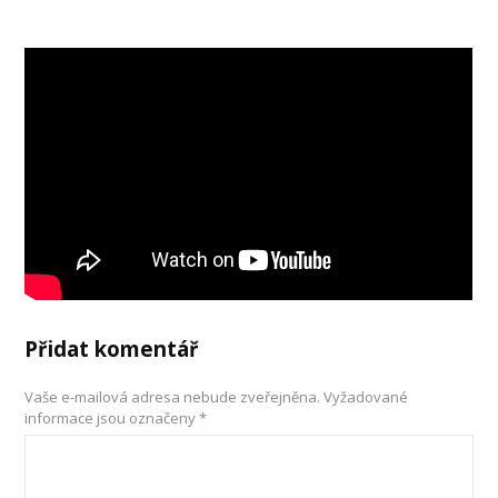
Přidat komentář
Vaše e-mailová adresa nebude zveřejněna.
Vyžadované
informace jsou označeny
*