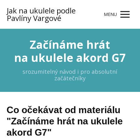
Jak na ukulele podle
MENU
Pavlíny Vargové
Začínáme hrát
na ukulele akord G7
srozumitelný návod i pro absolutní
začátečníky
Co očekávat od materiálu
"Začínáme hrát na ukulele
akord G7"