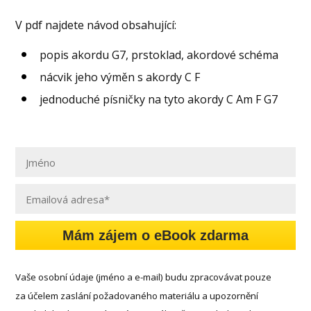
V pdf najdete návod obsahující:
popis akordu G7, prstoklad, akordové schéma
nácvik jeho výměn s akordy C F
jednoduché písničky na tyto akordy C Am F G7
Mám zájem o eBook zdarma
Vaše osobní údaje (jméno a e-mail) budu zpracovávat pouze
za účelem zaslání požadovaného materiálu a upozornění